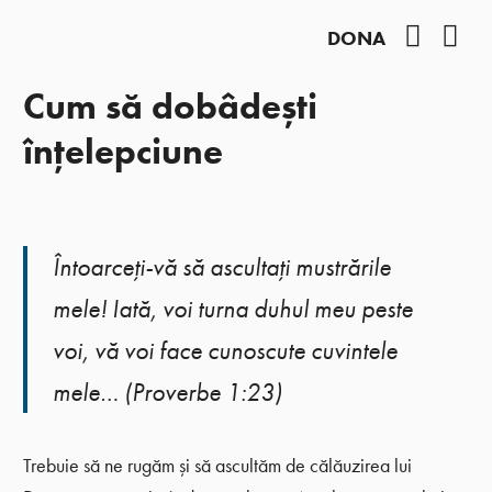
Facebo
You
DONA
Cum să dobâdești
înțelepciune
Întoarceţi-vă să ascultaţi mustrările
mele! Iată, voi turna duhul meu peste
voi, vă voi face cunoscute cuvintele
mele… (Proverbe 1:23)
Trebuie să ne rugăm și să ascultăm de călăuzirea lui