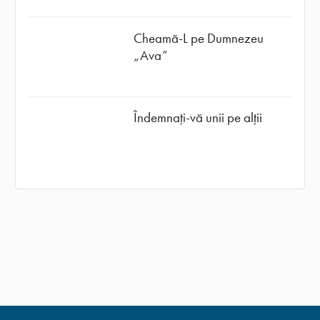
Cheamă-L pe Dumnezeu
„Ava”
Îndemnați-vă unii pe alții