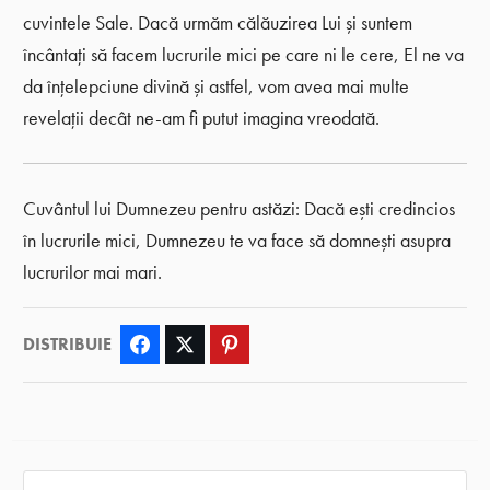
cuvintele Sale. Dacă urmăm călăuzirea Lui și suntem
încântați să facem lucrurile mici pe care ni le cere, El ne va
da înțelepciune divină și astfel, vom avea mai multe
revelații decât ne-am fi putut imagina vreodată.
Cuvântul lui Dumnezeu pentru astăzi: Dacă ești credincios
în lucrurile mici, Dumnezeu te va face să domnești asupra
lucrurilor mai mari.
DISTRIBUIE
Facebook
Twitter
Pinterest