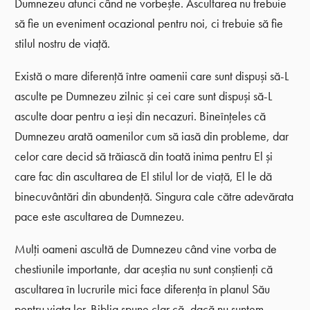
Dumnezeu atunci când ne vorbește. Ascultarea nu trebuie
să fie un eveniment ocazional pentru noi, ci trebuie să fie
stilul nostru de viață.
Există o mare diferență între oamenii care sunt dispuși să-L
asculte pe Dumnezeu zilnic și cei care sunt dispuși să-L
asculte doar pentru a ieși din necazuri. Bineînțeles că
Dumnezeu arată oamenilor cum să iasă din probleme, dar
celor care decid să trăiască din toată inima pentru El și
care fac din ascultarea de El stilul lor de viață, El le dă
binecuvântări din abundență. Singura cale către adevărata
pace este ascultarea de Dumnezeu.
Mulți oameni ascultă de Dumnezeu când vine vorba de
chestiunile importante, dar aceștia nu sunt conștienți că
ascultarea în lucrurile mici face diferența în planul Său
pentru viața lor. Biblia spune clar că, dacă nu suntem