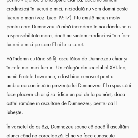
credincioși în lucrurile mici, niciodată nu vom domni peste
lucrurile mari (vezi Luca 19:17). Nu există niciun motiv
pentru care Dumnezeu să aibă încredere în noi dându-ne o
responsabilitate mare, dacă nu suntem credincioși în a face
lucrurile mici pe care El ni le-a cerut.
Vă îndemn cu tărie să fiți ascultători de Dumnezeu chiar și
în cele mai mici lucruri. Un călugăr din secolul al XVI-lea,
numit Fratele Lawrence, a fost bine cunoscut pentru
umblarea continuă în prezența lui Dumnezeu. El a spus că îi
face plăcere chiar și să ridice un pai de la pământ, dacă
astfel rămâne în ascultare de Dumnezeu, pentru că Il
iubește.
În versetul de astăzi, Dumnezeu spune că dacă Îl ascultăm
atunci când ne corectează, El ne va face cunoscute