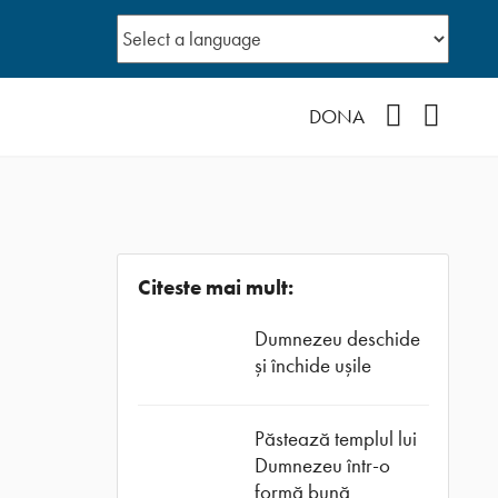
Facebook
YouTub
DONA
Citeste mai mult:
Dumnezeu deschide
și închide ușile
Păstează templul lui
Dumnezeu într-o
formă bună