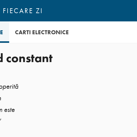
 FIECARE ZI
E
CARTI ELECTRONICE
d constant
operită
n
m este
”