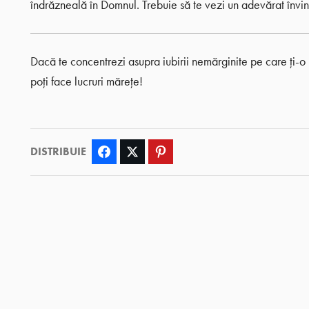
îndrăzneală în Domnul. Trebuie să te vezi un adevărat înving
Dacă te concentrezi asupra iubirii nemărginite pe care ți
poți face lucruri mărețe!
DISTRIBUIE
Facebook
Twitter
Pinterest