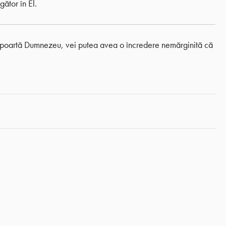
ător în El.
-o poartă Dumnezeu, vei putea avea o încredere nemărginită că