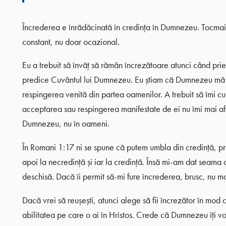
Încrederea e înrădăcinată în credința în Dumnezeu. Tocmai
constant, nu doar ocazional.
Eu a trebuit să învăț să rămân încrezătoare atunci când prie
predice Cuvântul lui Dumnezeu. Eu știam că Dumnezeu mă c
respingerea venită din partea oamenilor. A trebuit să îmi cu
acceptarea sau respingerea manifestate de ei nu îmi mai afe
Dumnezeu, nu în oameni.
În Romani 1:17 ni se spune că putem umbla din credință, prin
apoi la necredință și iar la credință. Însă mi-am dat seama c
deschisă. Dacă îi permit să-mi fure încrederea, brusc, nu m
Dacă vrei să reușești, atunci alege să fii încrezător în mod c
abilitatea pe care o ai în Hristos. Crede că Dumnezeu îți vor