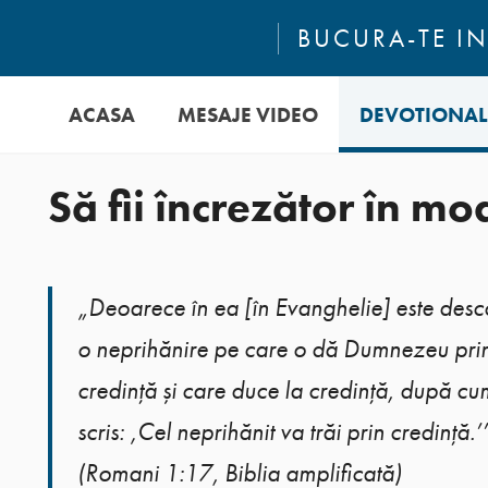
BUCURA-TE IN
ACASA
MESAJE VIDEO
DEVOTIONAL
Să fii încrezător în mo
„Deoarece în ea [în Evanghelie] este desc
o neprihănire pe care o dă Dumnezeu pri
credință și care duce la credință, după cu
scris: ‚Cel neprihănit va trăi prin credință.’
(Romani 1:17, Biblia amplificată)