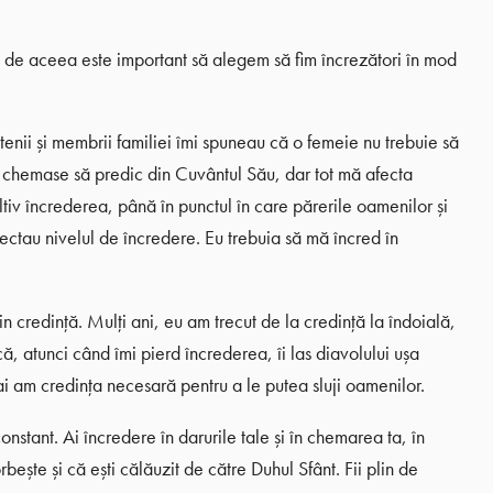
 de aceea este important să alegem să fim încrezători în mod
tenii și membrii familiei îmi spuneau că o femeie nu trebuie să
hemase să predic din Cuvântul Său, dar tot mă afecta
ltiv încrederea, până în punctul în care părerile oamenilor și
ctau nivelul de încredere. Eu trebuia să mă încred în
 credință. Mulți ani, eu am trecut de la credință la îndoială,
ă, atunci când îmi pierd încrederea, îi las diavolului ușa
ai am credința necesară pentru a le putea sluji oamenilor.
onstant. Ai încredere în darurile tale și în chemarea ta, în
bește și că ești călăuzit de către Duhul Sfânt. Fii plin de