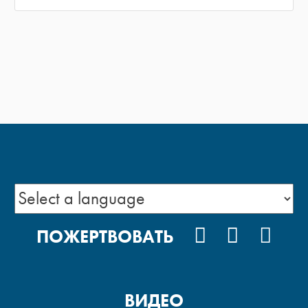
VKONTAKTE
YOUTUB
POD
ПОЖЕРТВОВАТЬ
ВИДЕО