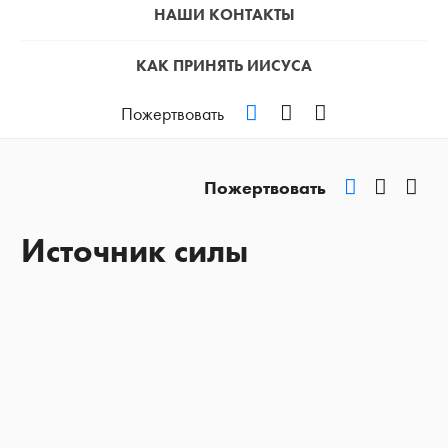
НАШИ КОНТАКТЫ
КАК ПРИНЯТЬ ИИСУСА
VKontakte
YouTube
Podcast
Пожертвовать
VKontakte
YouTub
Pod
Пожертвовать
Источник силы