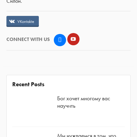
Силой.
VKontakte
YouTube
CONNECT WITH US
VK
Recent Posts
Бог хочет многому вас
научить
Мы нуждаемся в том, что