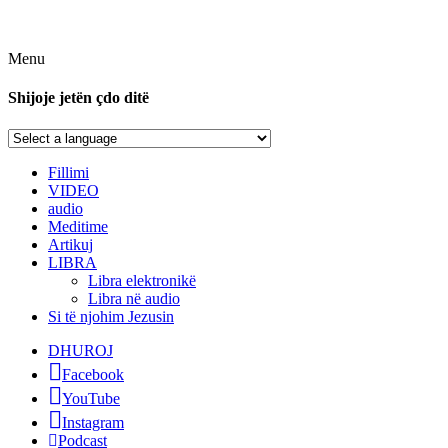
Menu
Shijoje jetën çdo ditë
Fillimi
VIDEO
audio
Meditime
Artikuj
LIBRA
Libra elektronikë
Libra në audio
Si të njohim Jezusin
DHUROJ
Facebook
YouTube
Instagram
Podcast