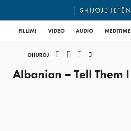
SHIJOJE JETË
FILLIMI
VIDEO
AUDIO
MEDITIME
Facebook
YouTube
Instagram
Podcast
DHUROJ
Albanian – Tell Them I