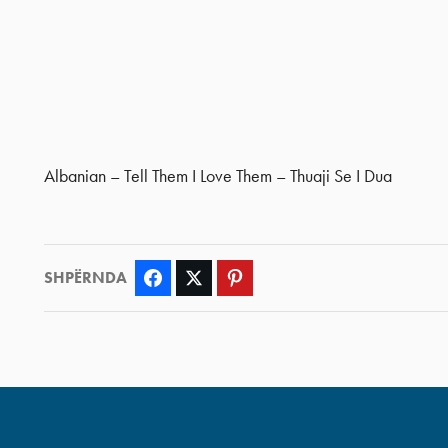
Albanian – Tell Them I Love Them – Thuaji Se I Dua
SHPËRNDA
Facebook
Twitter
Pinterest