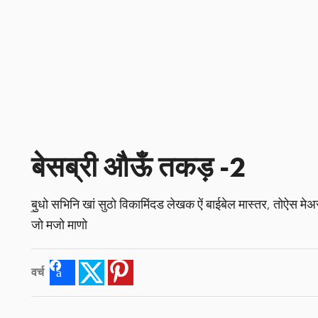
बेसब्री औऊँ तकड़ -2
बु॒धो सभिनि खां सुठो विकामिंदड लेखक ऐं बाईबेल मास्तर, तोऐस मेअ
जो मजो माणो
वर्च
Facebook
Twitter
Pinterest