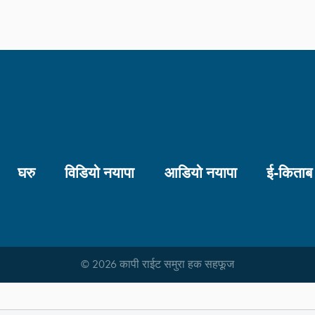
घरु
विडियो नयापा
आडियो नयापा
ई-किताब
© 2026 कापी राईट समुरा हक सहफूज