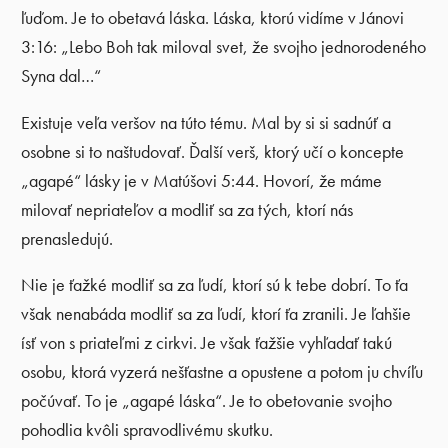
ľuďom. Je to obetavá láska. Láska, ktorú vidíme v Jánovi
3:16: „Lebo Boh tak miloval svet, že svojho jednorodeného
Syna dal…“
Existuje veľa veršov na túto tému. Mal by si si sadnúť a
osobne si to naštudovať. Ďalší verš, ktorý učí o koncepte
„agapé“ lásky je v Matúšovi 5:44. Hovorí, že máme
milovať nepriateľov a modliť sa za tých, ktorí nás
prenasledujú.
Nie je ťažké modliť sa za ľudí, ktorí sú k tebe dobrí. To ťa
však nenabáda modliť sa za ľudí, ktorí ťa zranili. Je ľahšie
ísť von s priateľmi z cirkvi. Je však ťažšie vyhľadať takú
osobu, ktorá vyzerá nešťastne a opustene a potom ju chvíľu
počúvať. To je „agapé láska“. Je to obetovanie svojho
pohodlia kvôli spravodlivému skutku.