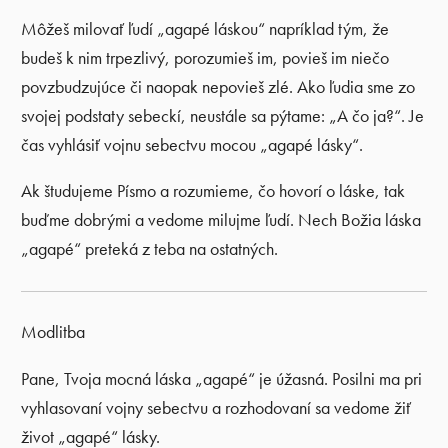
Môžeš milovať ľudí „agapé láskou“ napríklad tým, že
budeš k nim trpezlivý, porozumieš im, povieš im niečo
povzbudzujúce či naopak nepovieš zlé. Ako ľudia sme zo
svojej podstaty sebeckí, neustále sa pýtame: „A čo ja?“. Je
čas vyhlásiť vojnu sebectvu mocou „agapé lásky“.
Ak študujeme Písmo a rozumieme, čo hovorí o láske, tak
buďme dobrými a vedome milujme ľudí. Nech Božia láska
„agapé“ preteká z teba na ostatných.
Modlitba
Pane, Tvoja mocná láska „agapé“ je úžasná. Posilni ma pri
vyhlasovaní vojny sebectvu a rozhodovaní sa vedome žiť
život „agapé“ lásky.