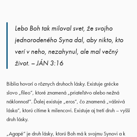
Lebo Boh tak miloval svet, že svojho
jednorodeného Syna dal, aby nikto, kto
verí v neho, nezahynul, ale mal večný
život. – JÁN 3:16
Biblia hovorí o rôznych druhoch lásky. Existuje grécke
slovo „fileo“, ktoré znamená „priateľstvo alebo nežná
náklonnosť“. Ďalej existuje „eros“, čo znamená „vášnivá
láska“, ktorú cítime k milencovi. Existuje aj tretí druh – vyšší
druh lásky.
„Agapé“ je druh lásky, ktorú Boh má k svojmu Synovi a k