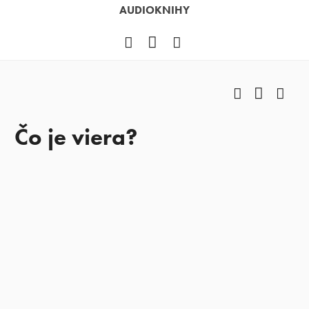
AUDIOKNIHY
Facebook
YouTube
Instagram
Facebook
YouTub
Ins
Čo je viera?