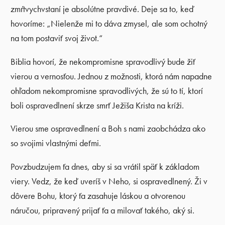
zmŕtvychvstaní je absolútne pravdivé. Deje sa to, keď
hovoríme: „Nielenže mi to dáva zmysel, ale som ochotný
na tom postaviť svoj život.“
Biblia hovorí, že nekompromisne spravodlivý bude žiť
vierou a vernosťou. Jednou z možnosti, ktorá nám napadne
ohľadom nekompromisne spravodlivých, že sú to tí, ktorí
boli ospravedlnení skrze smrť Ježiša Krista na kríži.
Vierou sme ospravedlnení a Boh s nami zaobchádza ako
so svojimi vlastnými deťmi.
Povzbudzujem ťa dnes, aby si sa vrátil späť k základom
viery. Vedz, že keď uveríš v Neho, si ospravedlnený. Ži v
dôvere Bohu, ktorý ťa zasahuje láskou a otvorenou
náručou, pripravený prijať ťa a milovať takého, aký si.