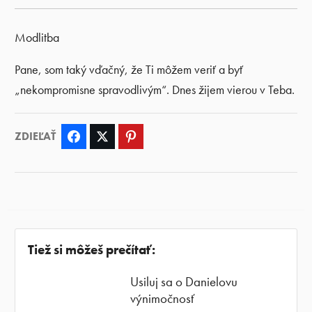
Modlitba
Pane, som taký vďačný, že Ti môžem veriť a byť
„nekompromisne spravodlivým“. Dnes žijem vierou v Teba.
ZDIEĽAŤ
Facebook
Twitter
Pinterest
Tiež si môžeš prečítať:
Usiluj sa o Danielovu
výnimočnosť