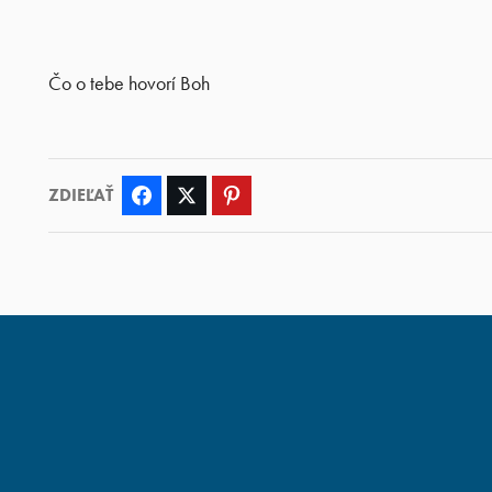
Čo o tebe hovorí Boh
ZDIEĽAŤ
Facebook
Twitter
Pinterest