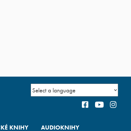
FACEBOOK
YOUTUBE
INS
CKÉ KNIHY
AUDIOKNIHY