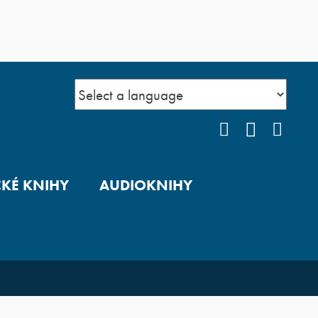
FACEBOOK
YOUTUB
INS
CKÉ KNIHY
AUDIOKNIHY