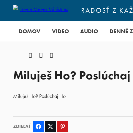
RADOSŤ Z KA
DOMOV
VIDEO
AUDIO
DENNÉ 
Facebook
YouTube
Instagram
Miluješ Ho? Poslúchaj
Miluješ Ho? Poslúchaj Ho
ZDIEĽAŤ
Facebook
Twitter
Pinterest