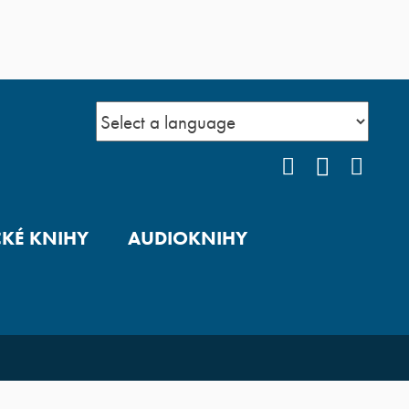
FACEBOOK
YOUTUB
INS
CKÉ KNIHY
AUDIOKNIHY