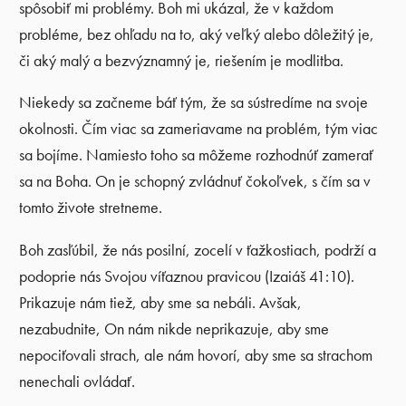
spôsobiť mi problémy. Boh mi ukázal, že v každom
probléme, bez ohľadu na to, aký veľký alebo dôležitý je,
či aký malý a bezvýznamný je, riešením je modlitba.
Niekedy sa začneme báť tým, že sa sústredíme na svoje
okolnosti. Čím viac sa zameriavame na problém, tým viac
sa bojíme. Namiesto toho sa môžeme rozhodnúť zamerať
sa na Boha. On je schopný zvládnuť čokoľvek, s čím sa v
tomto živote stretneme.
Boh zasľúbil, že nás posilní, zocelí v ťažkostiach, podrží a
podoprie nás Svojou víťaznou pravicou (Izaiáš 41:10).
Prikazuje nám tiež, aby sme sa nebáli. Avšak,
nezabudnite, On nám nikde neprikazuje, aby sme
nepociťovali strach, ale nám hovorí, aby sme sa strachom
nenechali ovládať.