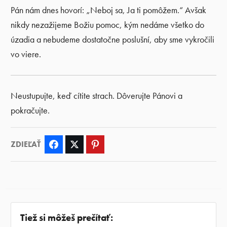
Pán nám dnes hovorí: „Neboj sa, Ja ti pomôžem.“ Avšak
nikdy nezažijeme Božiu pomoc, kým nedáme všetko do
úzadia a nebudeme dostatočne poslušní, aby sme vykročili
vo viere.
Neustupujte, keď cítite strach. Dôverujte Pánovi a
pokračujte.
ZDIEĽAŤ
Facebook
Twitter
Pinterest
Tiež si môžeš prečítať: