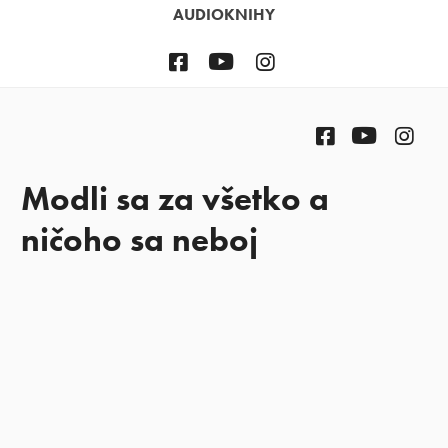
AUDIOKNIHY
Facebook
YouTube
Instagram
Facebook
YouTube
Ins
Modli sa za všetko a
ničoho sa neboj