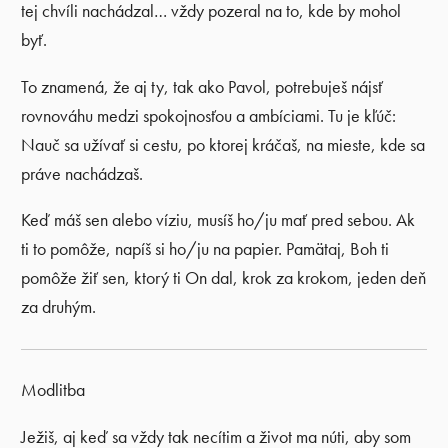
tej chvíli nachádzal… vždy pozeral na to, kde by mohol
byť.
To znamená, že aj ty, tak ako Pavol, potrebuješ nájsť
rovnováhu medzi spokojnosťou a ambíciami. Tu je kľúč:
Nauč sa užívať si cestu, po ktorej kráčaš, na mieste, kde sa
práve nachádzaš.
Keď máš sen alebo víziu, musíš ho/ju mať pred sebou. Ak
ti to pomôže, napíš si ho/ju na papier. Pamätaj, Boh ti
pomôže žiť sen, ktorý ti On dal, krok za krokom, jeden deň
za druhým.
Modlitba
Ježiš, aj keď sa vždy tak necítim a život ma núti, aby som