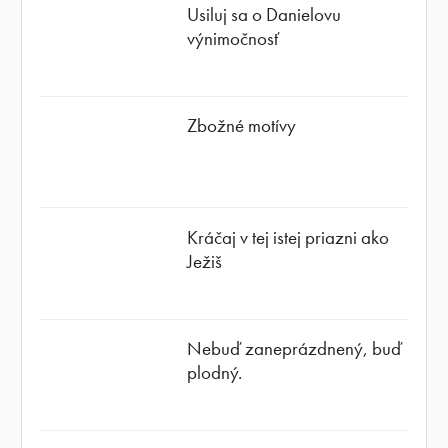
Usiluj sa o Danielovu
výnimočnosť
Zbožné motívy
Kráčaj v tej istej priazni ako
Ježiš
Nebuď zaneprázdnený, buď
plodný.