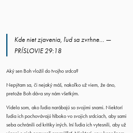
Kde niet zjavenia, ľud sa zvrhne… —
PRÍSLOVIE 29:18
Aký sen Boh vložil do tvojho srdca?
Nepýtam sa, či nejaký máš, nakoľko už viem, že áno,
pretože Boh dáva sny nám všetkým.
Videla som, ako ľudia narábajú so svojimi snami. Niektorí
ľudia ich pochovávajú hlboko vo svojich srdciach, aby sami
seba ochránili od kritiky iných. Iní ľudia ich vytesnili, aby už