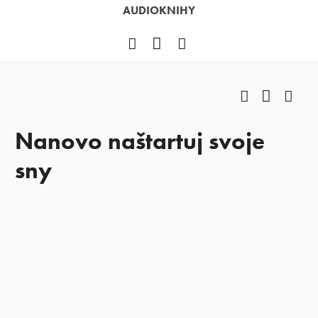
AUDIOKNIHY
Facebook
YouTube
Instagram
Facebook
YouTub
Ins
Nanovo naštartuj svoje
sny