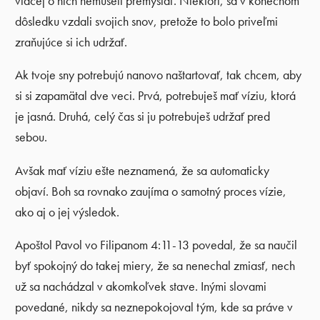
viacej o nich nemuseli premýšľať. Niektorí, sa v konečnom
dôsledku vzdali svojich snov, pretože to bolo priveľmi
zraňujúce si ich udržať.
Ak tvoje sny potrebujú nanovo naštartovať, tak chcem, aby
si si zapamätal dve veci. Prvá, potrebuješ mať víziu, ktorá
je jasná. Druhá, celý čas si ju potrebuješ udržať pred
sebou.
Avšak mať víziu ešte neznamená, že sa automaticky
objaví. Boh sa rovnako zaujíma o samotný proces vízie,
ako aj o jej výsledok.
Apoštol Pavol vo Filipanom 4:11-13 povedal, že sa naučil
byť spokojný do takej miery, že sa nenechal zmiasť, nech
už sa nachádzal v akomkoľvek stave. Inými slovami
povedané, nikdy sa neznepokojoval tým, kde sa práve v