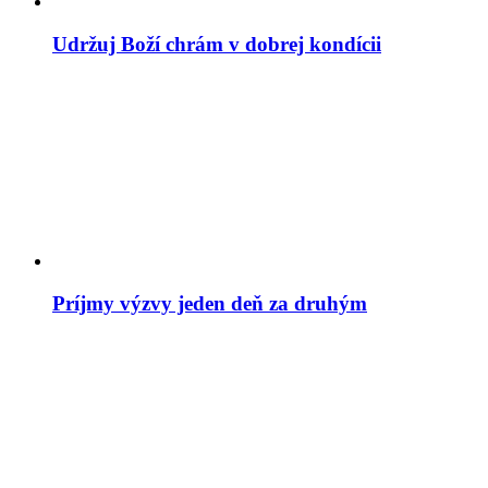
Udržuj Boží chrám v dobrej kondícii
Príjmy výzvy jeden deň za druhým