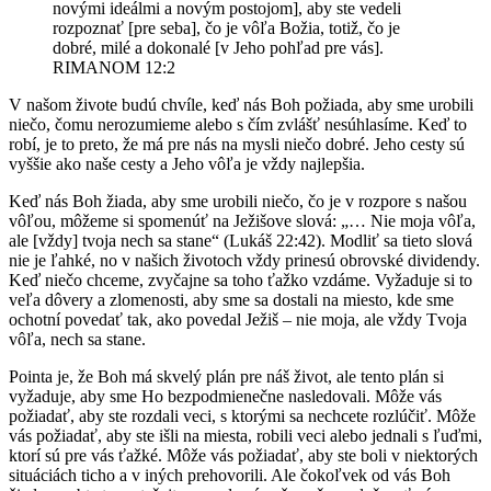
novými ideálmi a novým postojom], aby ste vedeli
rozpoznať [pre seba], čo je vôľa Božia, totiž, čo je
dobré, milé a dokonalé [v Jeho pohľad pre vás].
RIMANOM 12:2
V našom živote budú chvíle, keď nás Boh požiada, aby sme urobili
niečo, čomu nerozumieme alebo s čím zvlášť nesúhlasíme. Keď to
robí, je to preto, že má pre nás na mysli niečo dobré. Jeho cesty sú
vyššie ako naše cesty a Jeho vôľa je vždy najlepšia.
Keď nás Boh žiada, aby sme urobili niečo, čo je v rozpore s našou
vôľou, môžeme si spomenúť na Ježišove slová: „… Nie moja vôľa,
ale [vždy] tvoja nech sa stane“ (Lukáš 22:42). Modliť sa tieto slová
nie je ľahké, no v našich životoch vždy prinesú obrovské dividendy.
Keď niečo chceme, zvyčajne sa toho ťažko vzdáme. Vyžaduje si to
veľa dôvery a zlomenosti, aby sme sa dostali na miesto, kde sme
ochotní povedať tak, ako povedal Ježiš – nie moja, ale vždy Tvoja
vôľa, nech sa stane.
Pointa je, že Boh má skvelý plán pre náš život, ale tento plán si
vyžaduje, aby sme Ho bezpodmienečne nasledovali. Môže vás
požiadať, aby ste rozdali veci, s ktorými sa nechcete rozlúčiť. Môže
vás požiadať, aby ste išli na miesta, robili veci alebo jednali s ľuďmi,
ktorí sú pre vás ťažké. Môže vás požiadať, aby ste boli v niektorých
situáciách ticho a v iných prehovorili. Ale čokoľvek od vás Boh