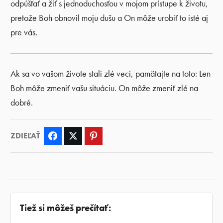
odpúšťať a žiť s jednoduchosťou v mojom prístupe k životu,
pretože Boh obnovil moju dušu a On môže urobiť to isté aj
pre vás.
Ak sa vo vašom živote stali zlé veci, pamätajte na toto: Len
Boh môže zmeniť vašu situáciu. On môže zmeniť zlé na
dobré.
ZDIEĽAŤ
Facebook
Twitter
Pinterest
Tiež si môžeš prečítať: