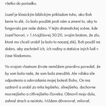
všetko do poriadku.
Jozef je klasickým biblickým príkladom toho, ako Boh
berie to zlé, čo bolo použité proti nám a zmení to, aby to
fungovalo pre naše dobro. V tejto dramatickej scéne, kde
Jozef hovorí, v 1.Mojžišovej 50:20, svojim bratom, že zlo,
ktoré mu chceli urobiť (a bolo to naozaj zlé), Boh použil na
dobro, aby zachránil ich, ich rodiny a statisíce iných ľudí v
čase hladomoru.
Vo svojom vlastnom živote nemôžem pravdivo povedať, že
by som bola rada, že som bola zneužitá. Ale vďaka sile
odpustenia a odovzdania mojej bolesti Bohu, On ma
uzdravil a urobil zo mňa lepšieho, silnejšieho, duchovne
mocnejšieho a citlivejšieho človeka. Obnovil moju dušu,
zahnal strach a neistotu. Môžem dôverovať, milovať,