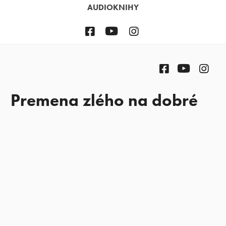
AUDIOKNIHY
Facebook
YouTube
Instagram
Facebook
YouTube
Ins
Premena zlého na dobré