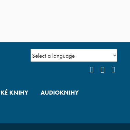
FACEBOOK
YOUTUB
INS
CKÉ KNIHY
AUDIOKNIHY