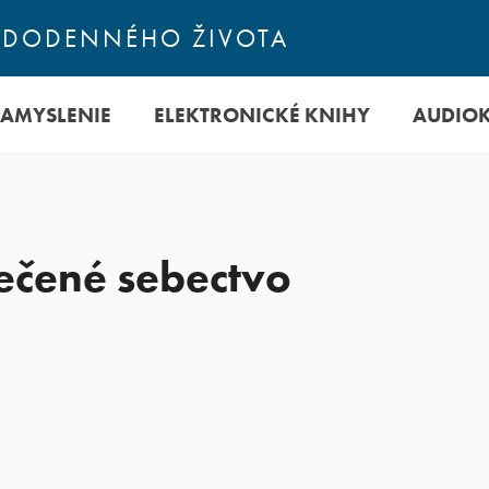
ŽDODENNÉHO ŽIVOTA
ZAMYSLENIE
ELEKTRONICKÉ KNIHY
AUDIO
lečené sebectvo