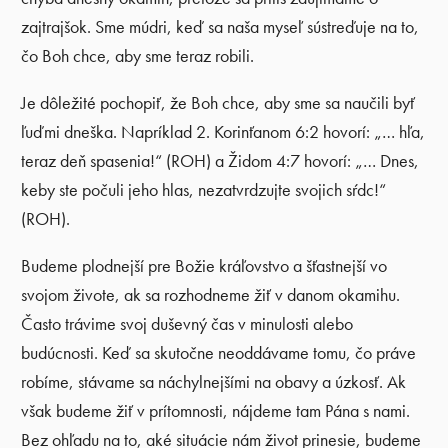
zajtrajšok. Sme múdri, keď sa naša myseľ sústreďuje na to,
čo Boh chce, aby sme teraz robili.
Je dôležité pochopiť, že Boh chce, aby sme sa naučili byť
ľuďmi dneška. Napríklad 2. Korinťanom 6:2 hovorí: „… hľa,
teraz deň spasenia!“ (ROH) a Židom 4:7 hovorí: „… Dnes,
keby ste počuli jeho hlas, nezatvrdzujte svojich sŕdc!“
(ROH).
Budeme plodnejší pre Božie kráľovstvo a šťastnejší vo
svojom živote, ak sa rozhodneme žiť v danom okamihu.
Často trávime svoj duševný čas v minulosti alebo
budúcnosti. Keď sa skutočne neoddávame tomu, čo práve
robíme, stávame sa náchylnejšími na obavy a úzkosť. Ak
však budeme žiť v prítomnosti, nájdeme tam Pána s nami.
Bez ohľadu na to, aké situácie nám život prinesie, budeme