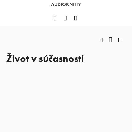
AUDIOKNIHY
Facebook
YouTube
Instagram
Facebook
YouTub
Ins
Život v súčasnosti