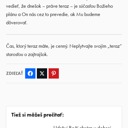
vedieť, že dnešok – práve teraz – je súčasťou Božieho
plánu a On nás cez to prevedie, ak Mu budeme
dôverovať.
Čas, ktorý teraz máte, je cenný. Neplytvajte svojím „teraz“
starosťou o zajtrajšok.
ZDIEĽAŤ
Facebook
Twitter
Pinterest
Tiež si môžeš prečítať:
Udržuj Boží chrám v dobrej