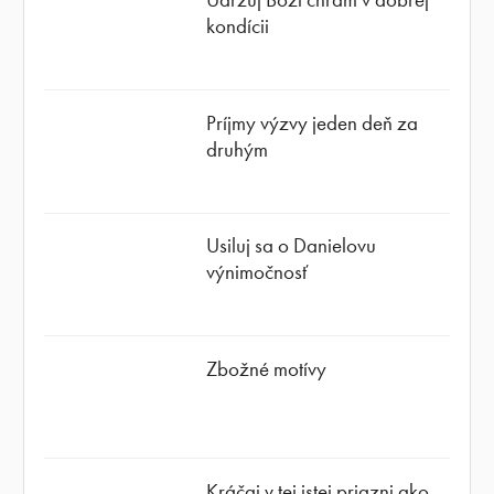
kondícii
Príjmy výzvy jeden deň za
druhým
Usiluj sa o Danielovu
výnimočnosť
Zbožné motívy
Kráčaj v tej istej priazni ako