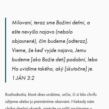
Milovaní, teraz sme Božími deťmi, a
ešte nevyšlo najavo (nebolo
objasnené), čím budeme [odteraz].
Vieme, že keď vyjde najavo, Jemu
budeme [ako Božie deti] podobní, lebo
Ho uvidíme takého, aký [skutočne] je.
1.JÁN 3:2
Rozhodnutia, ktoré dnes urobíme, určia, či si túto chvíľu
užijeme alebo ju premárnime obavami. Niekedy nám
chýba dnešný okamih, pretože sa príliš zaujímame o