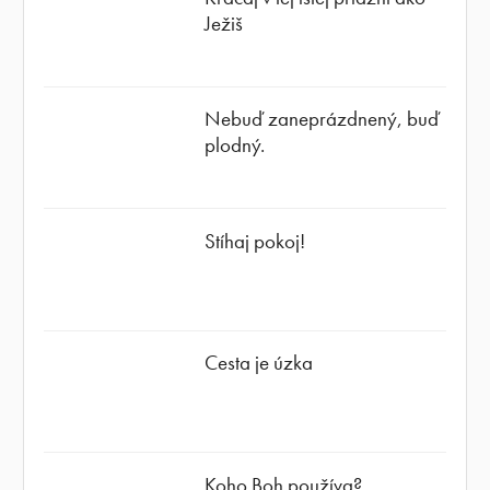
Ježiš
Nebuď zaneprázdnený, buď
plodný.
Stíhaj pokoj!
Cesta je úzka
Koho Boh používa?