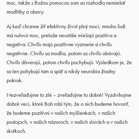
moc, takže s Božou pomocou som sa rozhodla nemiešať
modlitby a obavy.
Aj keď chceme žiť efektívny život plný moci, mnoho ľudí
má nulovú moc, pretože neustále miešajú pozitíva a
negatíva. Chvíľu majú pozitívne vyznanie a chvíľu
negatívne. Chvíľu sa modlia, potom sa chvíľu obávajú.
Chvíľu dôverujú, potom chvíľu pochybujú. Výsledkom je, že
sa len pohybujú tam a späť a nikdy neurobia žiadny
pokrok.
Nezveľaďujme to zlé – zveľaďujme to dobré! Vyzdvihujme
dobré veci, ktoré Boh robí tým, že o nich budeme hovoriť,
že budeme pozitívni v našich myšlienkach, v našich
postojoch, v našich názoroch, v našich slovách a v našich
skutkoch.