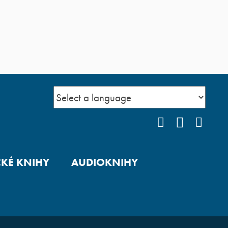
FACEBOOK
YOUTUB
INS
CKÉ KNIHY
AUDIOKNIHY