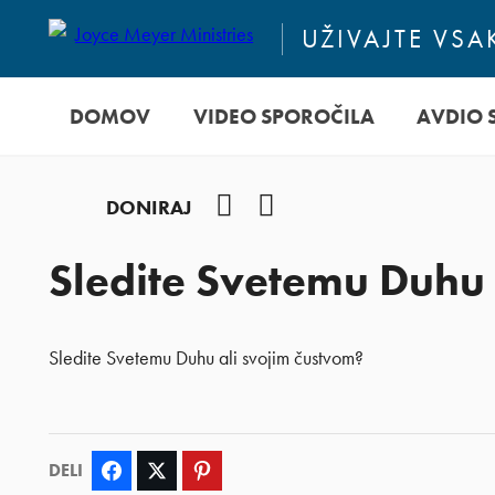
UŽIVAJTE VS
DOMOV
VIDEO SPOROČILA
AVDIO 
YouTube
Facebook
DONIRAJ
Sledite Svetemu Duhu 
Sledite Svetemu Duhu ali svojim čustvom?
DELI
Facebook
Twitter
Pinterest