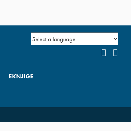
YOUTUB
FAC
EKNJIGE