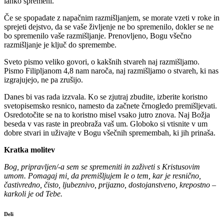
lahko spremeni.
Če se spopadate z napačnim razmišljanjem, se morate vzeti v roke in
sprejeti dejstvo, da se vaše življenje ne bo spremenilo, dokler se ne
bo spremenilo vaše razmišljanje. Prenovljeno, Bogu všečno
razmišljanje je ključ do spremembe.
Sveto pismo veliko govori, o kakšnih stvareh naj razmišljamo.
Pismo Filipljanom 4,8 nam naroča, naj razmišljamo o stvareh, ki nas
izgrajujejo, ne pa zrušijo.
Danes bi vas rada izzvala. Ko se zjutraj zbudite, izberite koristno
svetopisemsko resnico, namesto da začnete črnogledo premišljevati.
Osredotočite se na to koristno misel vsako jutro znova. Naj Božja
beseda v vas raste in preobraža vaš um. Globoko si vtisnite v um
dobre stvari in uživajte v Bogu všečnih spremembah, ki jih prinaša.
Kratka molitev
Bog, pripravljen/-a sem se spremeniti in zaživeti s Kristusovim
umom. Pomagaj mi, da premišljujem le o tem, kar je resnično,
častivredno, čisto, ljubeznivo, prijazno, dostojanstveno, krepostno –
karkoli je od Tebe.
Deli