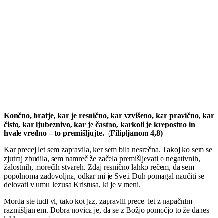
Končno, bratje, kar je resnično, kar vzvišeno, kar pravično, kar
čisto, kar ljubeznivo, kar je častno, karkoli je krepostno in
hvale vredno – to premišljujte. (Filipljanom 4,8)
Kar precej let sem zapravila, ker sem bila nesrečna. Takoj ko sem se
zjutraj zbudila, sem namreč že začela premišljevati o negativnih,
žalostnih, morečih stvareh. Zdaj resnično lahko rečem, da sem
popolnoma zadovoljna, odkar mi je Sveti Duh pomagal naučiti se
delovati v umu Jezusa Kristusa, ki je v meni.
Morda ste tudi vi, tako kot jaz, zapravili precej let z napačnim
razmišljanjem. Dobra novica je, da se z Božjo pomočjo to že danes