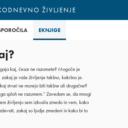
AKODNEVNO ŽIVLJENJE
SPOROČILA
EKNJIGE
aj?
dogaja kaj, česar ne razumete? Mogoče je
zakaj je vaše življenje takšno, kakršno je.
aj stvari ne morejo biti takšne ali drugačne?
? Tega sploh ne razumem.“ Zavedam se, da mnogi
tnem življenju sem izkusila zmedo in vem, kako
ševati, zakaj so ljudje zmedeni in kako bi to