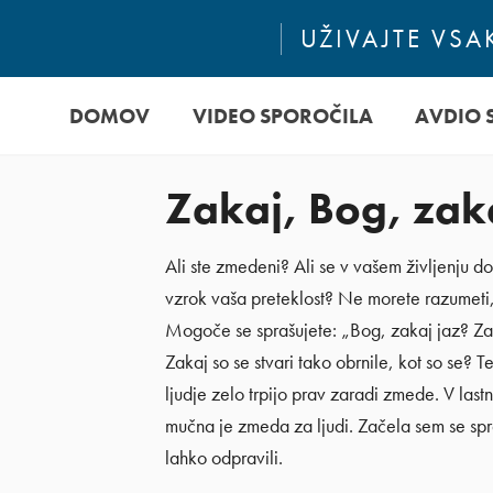
UŽIVAJTE VS
DOMOV
VIDEO SPOROČILA
AVDIO 
Zakaj, Bog, zak
Ali ste zmedeni? Ali se v vašem življenju 
vzrok vaša preteklost? Ne morete razumeti, 
Mogoče se sprašujete: „Bog, zakaj jaz? Zak
Zakaj so se stvari tako obrnile, kot so se
ljudje zelo trpijo prav zaradi zmede. V las
mučna je zmeda za ljudi. Začela sem se spra
lahko odpravili.