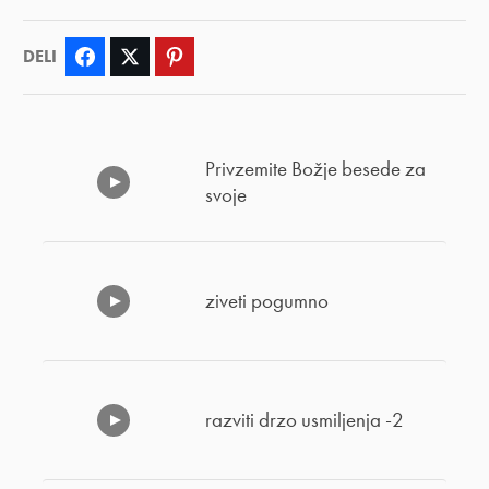
DELI
Facebook
Twitter
Pinterest
Privzemite Božje besede za
svoje
ziveti pogumno
razviti drzo usmiljenja -2