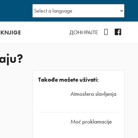
 KNJIGE
YouTube
Facebo
ДОНИРАЈТЕ
paju?
Takođe možete uživati:
Atmosfera slavljenja
Moć proklamacije