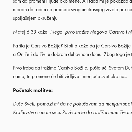
sam da promeni i ljude oko mene. Ali tada mi je pokazao d
moram da radim na promeni svog unutrašnjeg života pre 
spoljašnjem okruženju.
Matej 6:33 kaže,
Nego, prvo tražite njegovo Carstvo i n
Pa šta je Carstvo Božije? Biblija kaže da je Carstvo Božije 
a On želi da živi u dobrom duhovnom domu. Zbog toga je tv
Prvo treba da tražimo Carstvo Božije, puštajući Svetom Du
nama, te promene će biti vidljive i menjaće svet oko nas.
Početak molitve:
Duše Sveti, pomozi mi da ne pokušavam da menjam spoljašn
Kraljevstva u mom srcu. Pozivam te da radiš u mom životu