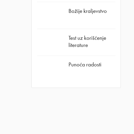
Božije kraljevstvo
Test uz korišćenje
literature
Punoća radosti