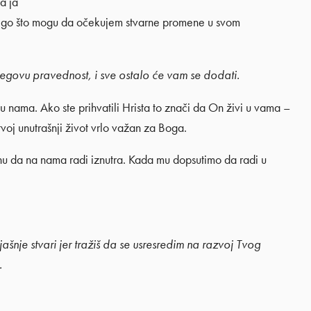
a ja
nego što mogu da očekujem stvarne promene u svom
jegovu pravednost, i sve ostalo će vam se dodati.
u nama. Ako ste prihvatili Hrista to znači da On živi u vama –
oj unutrašnji život vrlo važan za Boga.
hu da na nama radi iznutra. Kada mu dopsutimo da radi u
je stvari jer tražiš da se usresredim na razvoj Tvog
.