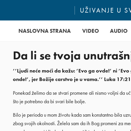
UŽIVANJE U 
NASLOVNA STRANA
VIDEO
AUDIO
Da li se tvoja unutrašn
’’Ljudi neće moći da kažu: ’Evo ga ovde!’ ni ’Evo
onde!’, jer Božije carstvo je u vama.’’ Luka 17:21
Ponekad želimo da se stvari promene ali nismo voljni da u
što je potrebno da bi svari bile bolje.
Bilo je perioda u mom životu kada sam konstantno bila uzr
zbog svojih okolnosti. Želela sam da ih Bog promeni za me