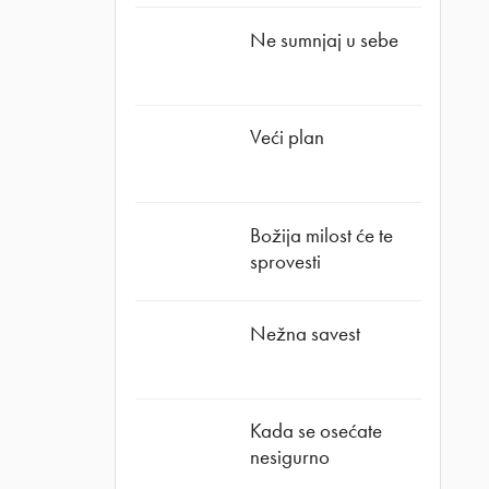
Ne sumnjaj u sebe
Veći plan
Božija milost će te
sprovesti
Nežna savest
Kada se osećate
nesigurno