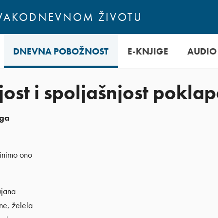
SVAKODNEVNOM ŽIVOTU
DNEVNA POBOŽNOST
E-KNJIGE
AUDIO
jost i spoljašnjost pokla
 ga
činimo ono
ujana
ne, želela