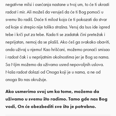
negativne milsi i osećanja nastane u tvoj um, to će ti ukrasti
radost i mir. Ali možeš da veruješ da će ti Bog pomoći u
svemu što radiš. Daće ti milost koja će ti pokazati da stvar
od koje si strepio nije toliko strašna. Veruj da Isus ide ispred
tebe i krči put za tebe. Kada ti se zadatak čini pretežak i
neprijatan, nemoj da se plašiš. Ako ćeš ga svakako obaviti,
onda uživaj u njemu! Kao hrišćani, možemo pronaći smisao
i radost čak i u neprijatnim okolnostima jer je Bog sa nama.
Sa Njim možemo da uživamo usred nepovoljnih uslova.
Naša radost dolazi od Onoga koji je u nama, a ne od
onoga što nas okružuje.
Ako usmerimo svoj um ka tome, možemo da
uživamo u svemu što radimo. Tamo gde nas Bog
vodi, On će obezbediti sve što je potrebno.