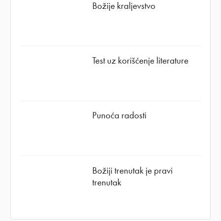
Božije kraljevstvo
Test uz korišćenje literature
Punoća radosti
Božiji trenutak je pravi
trenutak