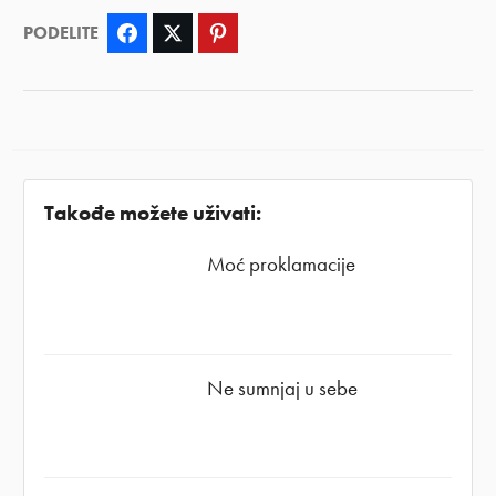
PODELITE
Facebook
Twitter
Pinterest
Takođe možete uživati:
Moć proklamacije
Ne sumnjaj u sebe