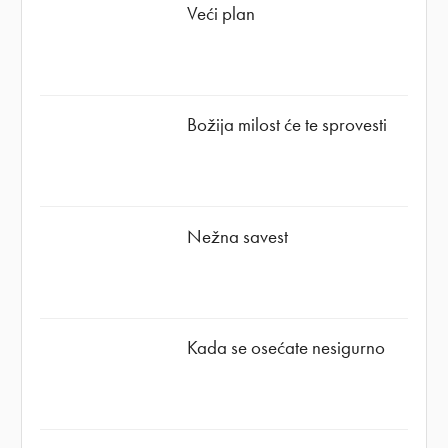
Veći plan
Božija milost će te sprovesti
Nežna savest
Kada se osećate nesigurno