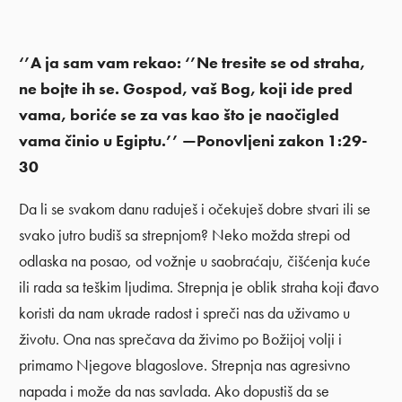
‘’A ja sam vam rekao: ‘’Ne tresite se od straha,
ne bojte ih se. Gospod, vaš Bog, koji ide pred
vama, boriće se za vas kao što je naočigled
vama činio u Egiptu.’’ —Ponovljeni zakon 1:29-
30
Da li se svakom danu raduješ i očekuješ dobre stvari ili se
svako jutro budiš sa strepnjom? Neko možda strepi od
odlaska na posao, od vožnje u saobraćaju, čišćenja kuće
ili rada sa teškim ljudima. Strepnja je oblik straha koji đavo
koristi da nam ukrade radost i spreči nas da uživamo u
životu. Ona nas sprečava da živimo po Božijoj volji i
primamo Njegove blagoslove. Strepnja nas agresivno
napada i može da nas savlada. Ako dopustiš da se