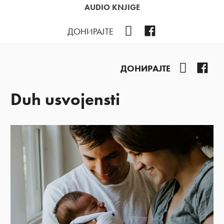
AUDIO KNJIGE
YouTube
Facebook
ДОНИРАЈТЕ
YouTube
Fac
ДОНИРАЈТЕ
Duh usvojensti