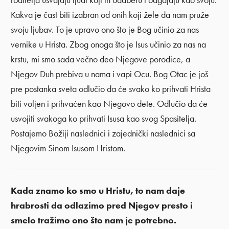
roditelja usvajaju ljudi koji ih odaberu i odgajaju kao svoju.
Kakva je čast biti izabran od onih koji žele da nam pruže
svoju ljubav. To je upravo ono što je Bog učinio za nas
vernike u Hrista. Zbog onoga što je Isus učinio za nas na
krstu, mi smo sada večno deo Njegove porodice, a
Njegov Duh prebiva u nama i vapi Ocu. Bog Otac je još
pre postanka sveta odlučio da će svako ko prihvati Hrista
biti voljen i prihvaćen kao Njegovo dete. Odlučio da će
usvojiti svakoga ko prihvati Isusa kao svog Spasitelja.
Postajemo Božiji naslednici i zajednički naslednici sa
Njegovim Sinom Isusom Hristom.
Kada znamo ko smo u Hristu, to nam daje
hrabrosti da odlazimo pred Njegov presto i
smelo tražimo ono što nam je potrebno.