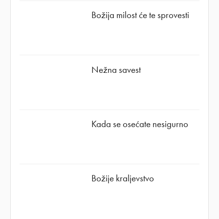
Božija milost će te sprovesti
Nežna savest
Kada se osećate nesigurno
Božije kraljevstvo