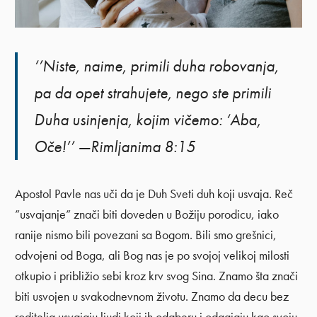
‘’Niste, naime, primili duha robovanja,
pa da opet strahujete, nego ste primili
Duha usinjenja, kojim vičemo: ‘Aba,
Oče!’’ —Rimljanima 8:15
Apostol Pavle nas uči da je Duh Sveti duh koji usvaja. Reč
”usvajanje” znači biti doveden u Božiju porodicu, iako
ranije nismo bili povezani sa Bogom. Bili smo grešnici,
odvojeni od Boga, ali Bog nas je po svojoj velikoj milosti
otkupio i približio sebi kroz krv svog Sina. Znamo šta znači
biti usvojen u svakodnevnom životu. Znamo da decu bez