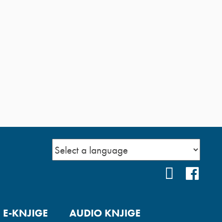
YOUTUBE
FAC
E-KNJIGE
AUDIO KNJIGE