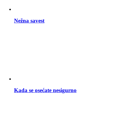
Nežna savest
Kada se osećate nesigurno