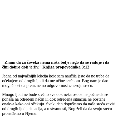
’’Znam da za čoveka nema ništa bolje nego da se raduje i da
čini dobro dok je živ.’’ Knjiga propovednika 3:12
Jedna od najvažnijih lekcija koje sam naučila jeste da ne treba da
očekujem od drugih ljudi da me učine srećnom. Bog nam je dao
mogućnost da preuzmemo odgovornost za svoju sreću.
Mnogo ljudi ne bude srećno sve dok neka osoba ne počne da se
ponaša na određeni način ili dok određena situacija ne postane
onakva kako oni očekuju. Svaki dan dopuštamo da naša sreća zavisi
od drugih ljudi, situacija, a u stvarnosti, Bog želi da da svoju sreću
pronađemo u Njemu.