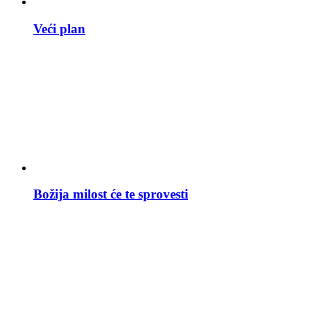
Veći plan
Božija milost će te sprovesti