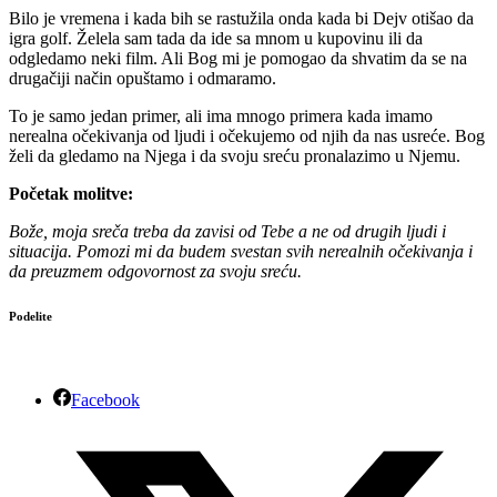
Bilo je vremena i kada bih se rastužila onda kada bi Dejv otišao da
igra golf. Želela sam tada da ide sa mnom u kupovinu ili da
odgledamo neki film. Ali Bog mi je pomogao da shvatim da se na
drugačiji način opuštamo i odmaramo.
To je samo jedan primer, ali ima mnogo primera kada imamo
nerealna očekivanja od ljudi i očekujemo od njih da nas usreće. Bog
želi da gledamo na Njega i da svoju sreću pronalazimo u Njemu.
Početak molitve:
Bože, moja sreča treba da zavisi od Tebe a ne od drugih ljudi i
situacija. Pomozi mi da budem svestan svih nerealnih očekivanja i
da preuzmem odgovornost za svoju sreću.
Podelite
Facebook