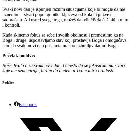
Svaki novi dan je ispunjen raznim situacijama koje bi mogle da me
uznemire – stvari poput gubitka ključeva od kola ili gužve u
saobraćaju. Ali usred svega toga, možeš da odlučiš da ćeš biti u miru
i kontroli.
Kada skinemo fokus sa sebe i svojih okolnosti i premestimo ga na
Boga i druge, uspostavljamo stav koji proslavlja Boga i omogućava
nam da svaki novi dan postamtamo kao uzbudljiv dar od Boga.
Početak molitve:
Bože, hvala ti za svaki novi dan. Umesto da se fokusiram na stvari
koje me uznemiruju, biram da budem u Tvom miru i radosti.
Podelite
Facebook