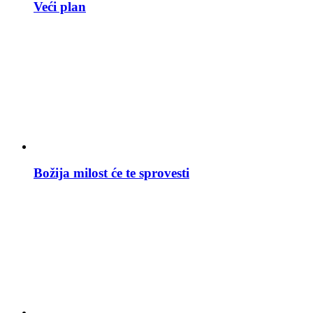
Veći plan
Božija milost će te sprovesti