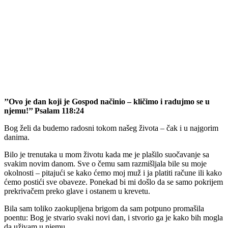
’’Ovo je dan koji je Gospod načinio – kličimo i radujmo se u
njemu!’’ Psalam 118:24
Bog želi da budemo radosni tokom našeg života – čak i u najgorim
danima.
Bilo je trenutaka u mom životu kada me je plašilo suočavanje sa
svakim novim danom. Sve o čemu sam razmišljala bile su moje
okolnosti – pitajući se kako ćemo moj muž i ja platiti račune ili kako
ćemo postići sve obaveze. Ponekad bi mi došlo da se samo pokrijem
prekrivačem preko glave i ostanem u krevetu.
Bila sam toliko zaokupljena brigom da sam potpuno promašila
poentu: Bog je stvario svaki novi dan, i stvorio ga je kako bih mogla
da uživam u njemu.