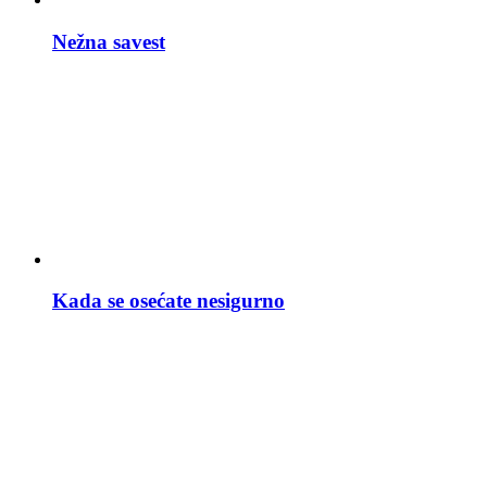
Nežna savest
Kada se osećate nesigurno