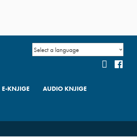
YOUTUBE
FAC
E-KNJIGE
AUDIO KNJIGE