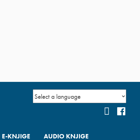
YOUTUBE
FAC
E-KNJIGE
AUDIO KNJIGE