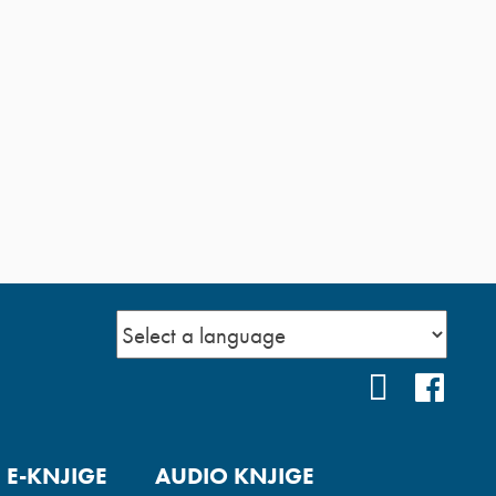
YOUTUBE
FAC
E-KNJIGE
AUDIO KNJIGE