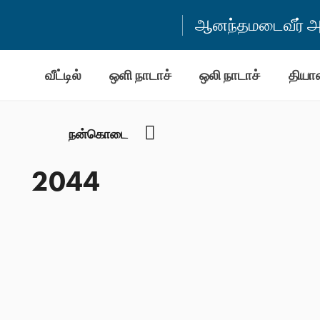
ஆனந்தமடைவீர் அன
வீட்டில்
ஒளி நாடாச்
ஒலி நாடாச்
தியா
YouTube
நன்கொடை
2044