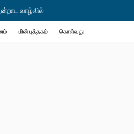
்றாட வாழ்வில்
னம்
மின் புத்தகம்
கொள்வது