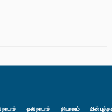
 நாடாச்
ஒலி நாடாச்
தியானம்
மின் புத்த