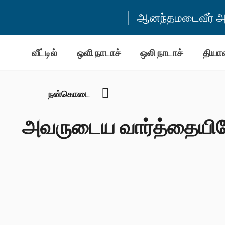
ஆனந்தமடைவீர் அன
வீட்டில்
ஒளி நாடாச்
ஒலி நாடாச்
தியா
YouTube
நன்கொடை
அவருடைய வார்த்தையிலே