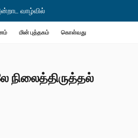
்றாட வாழ்வில்
னம்
மின் புத்தகம்
கொள்வது
 நிலைத்திருத்தல்