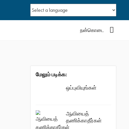
YouTub
நன்கொடை
மேலும் படிக்க:
ஒப்புவியுங்கள்
ஆவியைத்
தணிக்காதீர்கள்