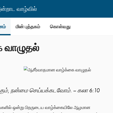
்றாட வாழ்வில்
னம்
மின் புத்தகம்
கொள்வது
 வாழுதல்
கும், நன்மை செய்யக்கடவோம். – கலா 6:10
ுணங்களில் ஒன்று பிறருடைய வாழ்க்கையிலே ஆழமான