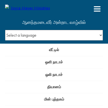
ஆனந்தமடைவீர் அன்றாட வாழ்வில்
வீட்டில்
ஒளி நாடாச்
ஒலி நாடாச்
தியானம்
மின் புத்தகம்