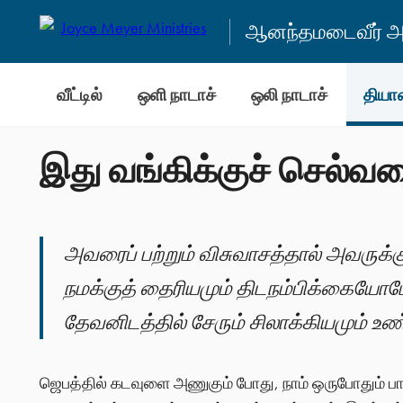
ஆனந்தமடைவீர் அன
வீட்டில்
ஒளி நாடாச்
ஒலி நாடாச்
தியா
இது வங்கிக்குச் செல்வ
அவரைப் பற்றும் விசுவாசத்தால் அவருக்க
நமக்குத் தைரியமும் திடநம்பிக்கையோட
தேவனிடத்தில் சேரும் சிலாக்கியமும் உண்
ஜெபத்தில் கடவுளை அணுகும் போது, நாம் ஒருபோதும் ப