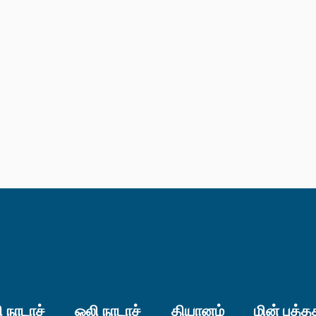
 நாடாச்
ஒலி நாடாச்
தியானம்
மின் புத்த