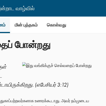
்றாட வாழ்வில்
னம்
மின் புத்தகம்
கொள்வது
தைப் போன்றது
ுள்
ே
டாயிருக்கிறது. (எபேசியர் 3:12)
ாதுகாப்பற்றவர்களாக உணரக்கூடாது. அவர் நம்முடைய