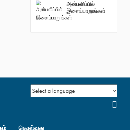
அன்பளிப்பில்
இளைப்பாறுங்கள்
YOU
கம்
கொள்வது