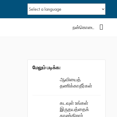
YouTub
நன்கொடை
மேலும் படிக்க:
ஆவியைத்
தணிக்காதீர்கள்
கடவுள் உங்கள்
இருதயத்தைக்
காண்கிறார்