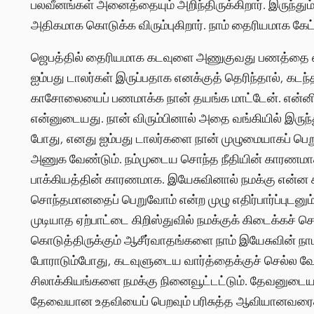
பலவீனங்கள் அனைத்தையும் அறிந்திருக்கிறார். இருந்தும
அதிகமாக கொடுக்க விரும்புகிறார். நாம் தைரியமாக கேட
ஜெபத்தில் தைரியமாக கடவுளை அணுகுவது பணத்தை எடுக்
ஐம்பது டாலர்கள் இருப்பதாக எனக்குத் தெரிந்தால், கடந்
காசோலையைப் பணமாக்க நான் தயங்க மாட்டேன். என்னிடம
என்னுடையது. நான் விரும்பினால் அதை வங்கியில் இருந்த
போது, எனது ஐம்பது டாலர்களை நான் முழுமையாகப் ப
அணுக வேண்டும். நம்முடைய சொந்த நீதியின் காரணமாக
பாக்கியத்தின் காரணமாக. இயேசுவினால் நமக்கு என்ன கி
சொந்தமானதைப் பெறுவோம் என்ற முழு எதிர்பார்ப்புடனும்,
முடியாத ஏற்பாட்டை கிறிஸ்துவில் நமக்குக் கிடைக்கச் ச
கொடுத்திருக்கும் ஆசீர்வாதங்களை நாம் இயேசுவின் நாம
போராடும்போது, கடவுளுடைய வார்த்தைக்குச் செல்ல வே
சிலாக்கியங்களை நமக்கு நினைவூட்டட்டும். தேவனுடைய ப
தேவையான உதவியைப் பெறவும் பரிசுத்த ஆவியானவரைக் 