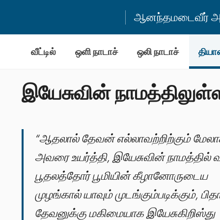
ஆனந்தமடைவீர் அன
வீட்டில்
ஒளி நாடாச்
ஒலி நாடாச்
தியா
இயேசுவின் நாமத்திலுள்
“ஆதலால் தேவன் எல்லாவற்றிற்கும் மேல
அவரை உயர்த்தி, இயேசுவின் நாமத்தில்
பூதலத்தோர் பூமியின் கீழானோருடைய
முழங்கால் யாவும் முடங்கும்படிக்கும், பி
தேவனுக்கு மகிமையாக இயேசுகிறிஸ்து