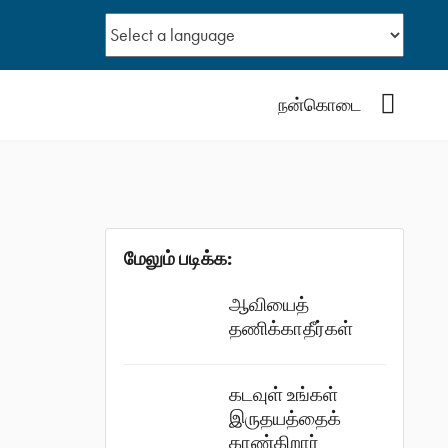
YouTub
நன்கொடை
மேலும் படிக்க:
ஆவியைத்
தணிக்காதீர்கள்
கடவுள் உங்கள்
இருதயத்தைக்
காண்கிறார்