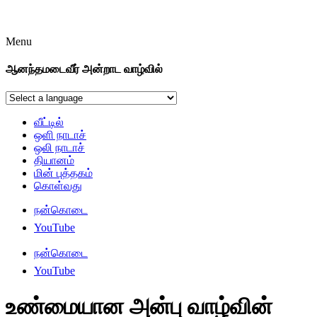
Menu
ஆனந்தமடைவீர் அன்றாட வாழ்வில்
வீட்டில்
ஒளி நாடாச்
ஒலி நாடாச்
தியானம்
மின் புத்தகம்
கொள்வது
நன்கொடை
YouTube
நன்கொடை
YouTube
உண்மையான அன்பு வாழ்வின்