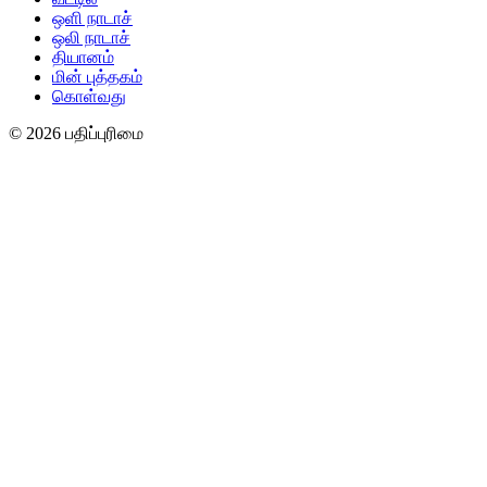
ஒளி நாடாச்
ஒலி நாடாச்
தியானம்
மின் புத்தகம்
கொள்வது
© 2026 பதிப்புரிமை