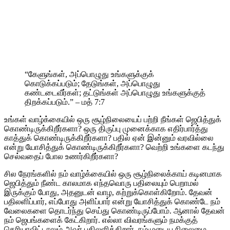
“கேளுங்கள், அப்பொழுது உங்களுக்குக்
கொடுக்கப்படும்; தேடுங்கள், அப்பொழுது
கண்டடைவீர்கள்; தட்டுங்கள் அப்பொழுது உங்களுக்குத்
திறக்கப்படும்.” – மத் 7:7
உங்கள் வாழ்க்கையில் ஒரு சூழ்நிலையைப் பற்றி நீங்கள் ஜெபித்துக்
கொண்டிருக்கிறீர்களா? ஒரு திருப்பு முனைக்காக எதிர்பார்த்து
காத்துக் கொண்டிருக்கிறீர்களா? பதில் ஏன் இன்னும் வரவில்லை
என்று யோசித்துக் கொண்டிருக்கிறீர்களா? வெற்றி உங்களை கடந்து
செல்வதைப் போல உணர்கிறீர்களா?
சில நேரங்களில் நம் வாழ்க்கையில் ஒரு சூழ்நிலைக்காய் கடினமாக
ஜெபித்தும் நீண்ட காலமாக எந்தவொரு பதிலையும் பெறாமல்
இருக்கும் போது, அதனுடன் வாழ, கற்றுக்கொள்கிறோம். தேவன்
பதிலளிப்பார், எப்போது அளிப்பார் என்று யோசித்துக் கொண்டே நம்
வேலைகளை தொடர்ந்து செய்து கொண்டிருப்போம். ஆனால் தேவன்
நம் ஜெபங்களைக் கேட்கிறார். எல்லா விவரங்களும் நமக்குத்
தெரியாவிட்டாலும் அவர் பதிலளிக்கிறார். நம்முடைய நிலைமை