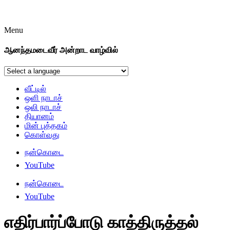
Menu
ஆனந்தமடைவீர் அன்றாட வாழ்வில்
வீட்டில்
ஒளி நாடாச்
ஒலி நாடாச்
தியானம்
மின் புத்தகம்
கொள்வது
நன்கொடை
YouTube
நன்கொடை
YouTube
எதிர்பார்ப்போடு காத்திருத்தல்