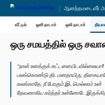
ஆனந்தமடைவீர் அன
வீட்டில்
ஒளி நாடாச்
ஒலி நாடாச்
தியா
ஒரு சமயத்தில் ஒரு சவா
“நான் உனக்குக் கட்டளையிடவில்லையா?
பலங்கொண்டு திடமனதாயிரு; திகையாத
கலங்காதே, நீ போகும் இடமெல்லாம் உன்
தேவனாகிய கர்த்தர் உன்னோடே இருக்கிறா