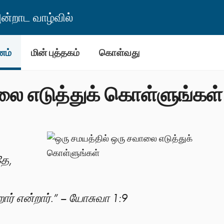
்றாட வாழ்வில்
னம்
மின் புத்தகம்
கொள்வது
லை எடுத்துக் கொள்ளுங்கள்
ே,
ர் என்றார்.” – யோசுவா 1:9