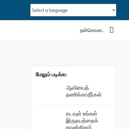
YouTub
நன்கொடை
மேலும் படிக்க:
ஆவியைத்
தணிக்காதீர்கள்
கடவுள் உங்கள்
இருதயத்தைக்
காண்கிறார்