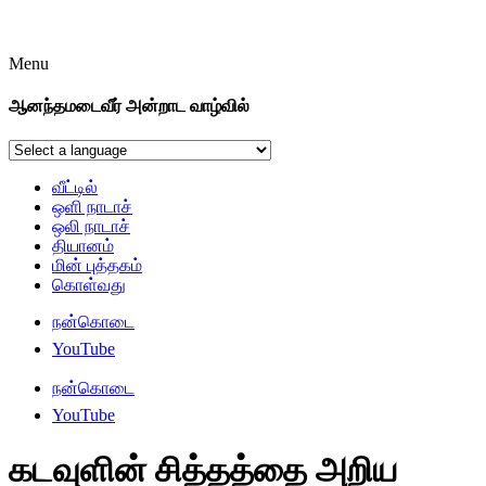
Menu
ஆனந்தமடைவீர் அன்றாட வாழ்வில்
வீட்டில்
ஒளி நாடாச்
ஒலி நாடாச்
தியானம்
மின் புத்தகம்
கொள்வது
நன்கொடை
YouTube
நன்கொடை
YouTube
கடவுளின் சித்தத்தை அறிய