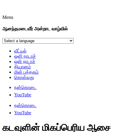
Menu
ஆனந்தமடைவீர் அன்றாட வாழ்வில்
வீட்டில்
ஒளி நாடாச்
ஒலி நாடாச்
தியானம்
மின் புத்தகம்
கொள்வது
நன்கொடை
YouTube
நன்கொடை
YouTube
கடவுளின் மிகப்பெரிய ஆசை