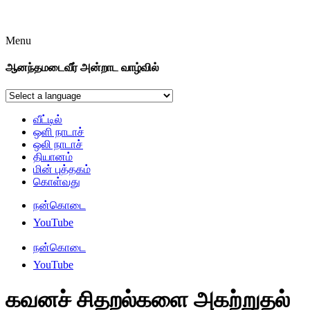
Menu
ஆனந்தமடைவீர் அன்றாட வாழ்வில்
வீட்டில்
ஒளி நாடாச்
ஒலி நாடாச்
தியானம்
மின் புத்தகம்
கொள்வது
நன்கொடை
YouTube
நன்கொடை
YouTube
கவனச் சிதறல்களை அகற்றுதல்