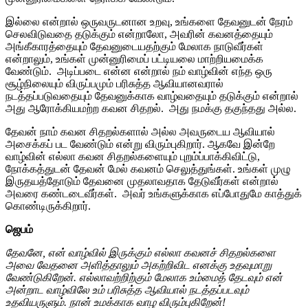
இல்லை என்றால் ஒருவருடனான உறவு, உங்களை தேவனுடன் நேரம்
செலவிடுவதை தடுக்கும் என்றாலோ, அவரின் கவனத்தையும்
அங்கீகாரத்தையும் தேவனுடையதற்கும் மேலாக நாடுவீர்கள்
என்றாலும், உங்கள் முன்னுரிமைப் பட்டியலை மாற்றியமைக்க
வேண்டும். அடிப்படை என்ன என்றால் நம் வாழ்வின் எந்த ஒரு
சூழ்நிலையும் விருப்பமும் பரிசுத்த ஆவியானவரால்
நடத்தப்படுவதையும் தேவனுக்காக வாழ்வதையும் தடுக்கும் என்றால்
அது ஆரோக்கியமற்ற கவன சிதறல். அது நமக்கு தகுந்தது அல்ல.
தேவன் நாம் கவன சிதறல்களால் அல்ல அவருடைய ஆவியால்
அசைக்கப் பட வேண்டும் என்று விரும்புகிறார். ஆகவே இன்றே
வாழ்வின் எல்லா கவன சிதறல்களையும் புறம்ப்பாக்கிவிட்டு,
நோக்கத்துடன் தேவன் மேல் கவனம் செலுத்துங்கள். உங்கள் முழு
இருதயத்தோடும் தேவனை முதலாவதாக தேடுவீர்கள் என்றால்
அவரை கண்டடைவீர்கள். அவர் உங்களுக்காக எப்போதுமே காத்துக்
கொண்டிருக்கிறார்.
ஜெபம்
தேவனே, என் வாழ்வில் இருக்கும் எல்லா கவனச் சிதறல்களை
அவை வேதனை அளித்தாலும் அகற்றிவிட எனக்கு உதவுமாறு
வேண்டுகிறேன். எல்லாவற்றிற்கும் மேலாக உம்மைத் தேடவும் என்
அன்றாட வாழ்விலே உம் பரிசுத்த ஆவியால் நடத்தப்படவும்
உதவியருளும். நான் உமக்காக வாழ விரும்புகிறேன்!