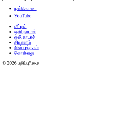
நன்கொடை
YouTube
வீட்டில்
ஒளி நாடாச்
ஒலி நாடாச்
தியானம்
மின் புத்தகம்
கொள்வது
© 2026 பதிப்புரிமை