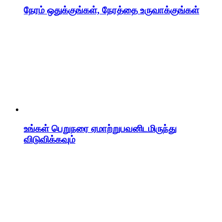
நேரம் ஒதுக்குங்கள், நேரத்தை உருவாக்குங்கள்
உங்கள் பெறுநரை ஏமாற்றுபவனிடமிருந்து
விடுவிக்கவும்