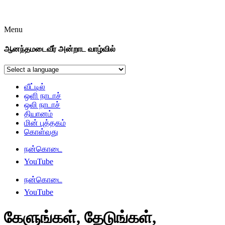
Menu
ஆனந்தமடைவீர் அன்றாட வாழ்வில்
வீட்டில்
ஒளி நாடாச்
ஒலி நாடாச்
தியானம்
மின் புத்தகம்
கொள்வது
நன்கொடை
YouTube
நன்கொடை
YouTube
கேளுங்கள், தேடுங்கள்,