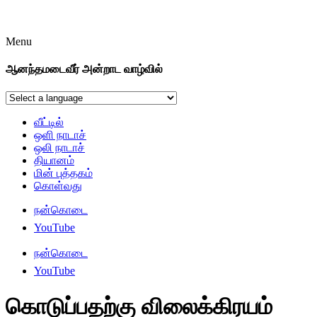
Menu
ஆனந்தமடைவீர் அன்றாட வாழ்வில்
வீட்டில்
ஒளி நாடாச்
ஒலி நாடாச்
தியானம்
மின் புத்தகம்
கொள்வது
நன்கொடை
YouTube
நன்கொடை
YouTube
கொடுப்பதற்கு விலைக்கிரயம்