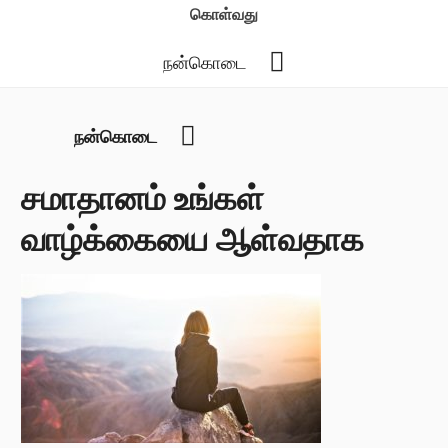
கொள்வது
YouTube
நன்கொடை
YouTube
நன்கொடை
சமாதானம் உங்கள்
வாழ்க்கையை ஆள்வதாக