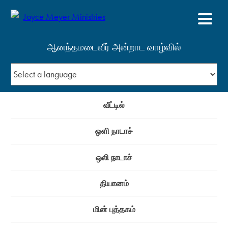
ஆனந்தமடைவீர் அன்றாட வாழ்வில்
வீட்டில்
ஒளி நாடாச்
ஒலி நாடாச்
தியானம்
மின் புத்தகம்