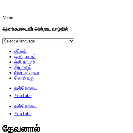
Menu
ஆனந்தமடைவீர் அன்றாட வாழ்வில்
வீட்டில்
ஒளி நாடாச்
ஒலி நாடாச்
தியானம்
மின் புத்தகம்
கொள்வது
நன்கொடை
YouTube
நன்கொடை
YouTube
தேவனால்