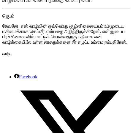
வாழ்க்கையிலே காணப்படுவதை கவனியுங்கள்.
ஜெபம்
தேவனே, என் வாழ்வின் ஒவ்வொரு சூழ்னிலையையும் உம்முடைய
மகிமைக்காக செய்வீர் என்பதை அறிந்திருக்கிறேன். என்னுடைய
பிரச்சினைகளில் மாட்டிக் கொள்வதற்கு பதிலாக என்
வாழ்க்கையிலே உள்ள லாசருக்களை நீர் எழுப்ப உம்மை நம்புகிறேன்.
பகிர்வு
Facebook