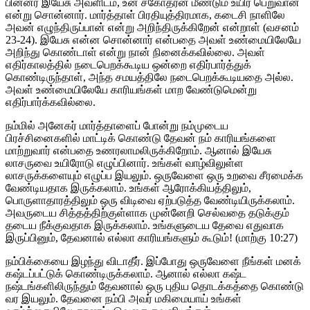
பின்னர் இயேசு அவளிடம், உன் சகோதரன் மீண்டும் உயிர் பெறுவான்
என்று சொன்னார். மார்த்தாள் பிரதியுத்திரமாக, கடைசி நாளிலே
அவன் எழுந்திருப்பான் என்று அறிந்திருக்கிறேன் என்றாள் (வசனம்
23-24). இயேசு என்ன சொன்னார் என்பதை அவள் உண்மையிலேயே
அறிந்து கொண்டாள் என்று நான் நினைக்கவில்லை. அவள்
எதிர்காலத்தில் நடைபெறக்கூடிய ஒன்றை எதிர்பார்த்துக்
கொண்டிருந்தாள், அந்த சமயத்திலே நடைபெறக்கூடியதை அல்ல.
அவள் உண்மையிலேயே காரியங்கள் மாற வேண்டுமென்று
எதிர்பார்க்கவில்லை.
நம்மில் அனேகர் மார்த்தாளைப் போன்று நம்முடைய
பிரச்சினைகளில் மாட்டிக் கொண்டு தேவன் நம் காரியங்களை
மாற்றுவார் என்பதை உணரலாமலிருக்கிறோம். ஆனால் இயேசு
லாசருவை உயிரோடு எழுப்பினார். உங்கள் வாழ்விலுள்ள
லாசருக்களையும் எழுப்ப இயலும். ஒருவேளை ஒரு உறவை சீரமைக்க
வேண்டியதாக இருக்கலாம். உங்கள் ஆரோக்கியத்திலும்,
பொருளாதாரத்திலும் ஒரு விடிவை ஏற்படுத்த வேண்டியிருக்கலாம்.
அவருடைய சித்தத்திற்குள்ளாக முன்னேறி செல்வதை தடுக்கும்
தடைய நீக்குவதாக இருக்கலாம். உங்களுடைய தேவை எதுவாக
இருப்பினும், தேவனால் எல்லா காரியங்களும் கூடும்! (மாற்கு 10:27)
நம்பிக்கையை இழந்து விடாதீர். இப்போது ஒருவேளை நீங்கள் மனக்
கஷ்டப்பட்டுக் கொண்டிருக்கலாம். ஆனால் எல்லா கஷ்ட
நஷ்டங்களிலிருந்தும் தேவனால் ஒரு புதிய தொடக்கத்தை கொண்டு
வர இயலும். தேவனை நம்பி அவர் மகிமையாய் உங்கள்