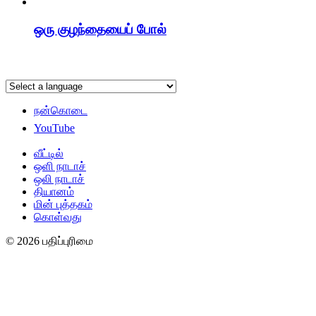
ஒரு குழந்தையைப் போல்
நன்கொடை
YouTube
வீட்டில்
ஒளி நாடாச்
ஒலி நாடாச்
தியானம்
மின் புத்தகம்
கொள்வது
© 2026 பதிப்புரிமை