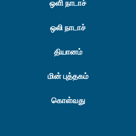
ஒளி நாடாச்
ஒலி நாடாச்
தியானம்
மின் புத்தகம்
கொள்வது