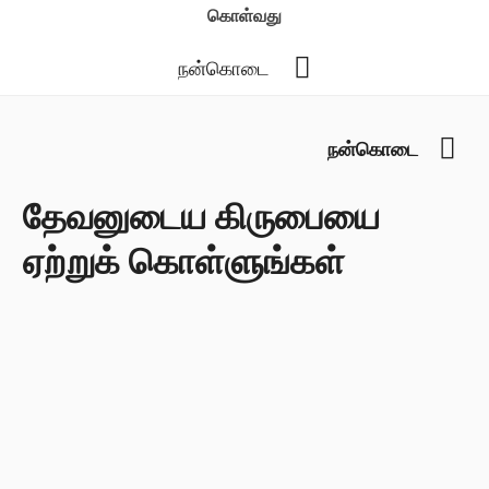
கொள்வது
YouTube
நன்கொடை
You
நன்கொடை
தேவனுடைய கிருபையை
ஏற்றுக் கொள்ளுங்கள்