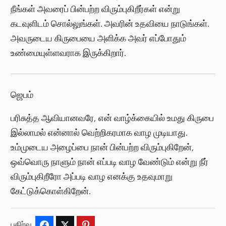
நீங்கள் அவரைப் பின்பற்ற விரும்புகிறீர்கள் என்று
கடவுளிடம் சொல்லுங்கள். அவரின் உதவியை நாடுங்கள்.
அவருடைய கிருபையை அளிக்க அவர் எப்போதும்
உண்மையுள்ளவராக இருக்கிறார்.
ஜெபம்
பரிசுத்த ஆவியானவரே, என் வாழ்க்கையில் உமது கிருபை
இல்லாமல் என்னால் வெற்றிகரமாக வாழ முடியாது.
உம்முடைய அழைப்பை நான் பின்பற்ற விரும்புகிறேன்,
ஒவ்வொரு நாளும் நான் எப்படி வாழ வேண்டும் என்று நீர்
விரும்புகிறீரோ அப்படி வாழ எனக்கு உதவுமாறு
கேட்டுக்கொள்கிறேன்.
பகிர்வு
Facebook
Twitter
Pinterest